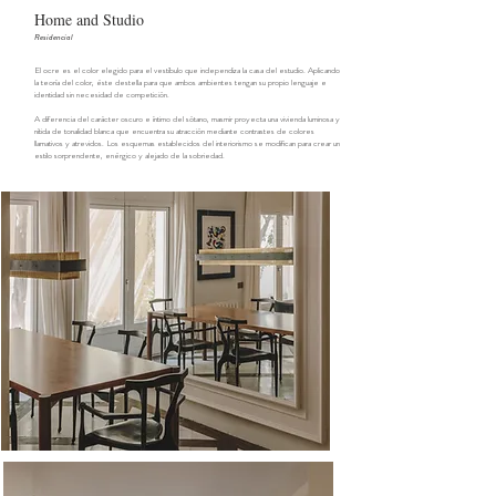
Home and Studio
Residencial
El ocre es el color elegido para el vestíbulo que independiza la casa del estudio. Aplicando
la teoría del color, éste destella para que ambos ambientes tengan su propio lenguaje e
identidad sin necesidad de competición.
A diferencia del carácter oscuro e íntimo del sótano,
masmir proyecta una vivienda luminosa y
nítida de tonalidad blanca que encuentra su atracción mediante contrastes de colores
llamativos y atrevidos. Los esquemas establecidos del interiorismo se modifican para crear un
estilo sorprendente, enérgico y alejado de la sobriedad.